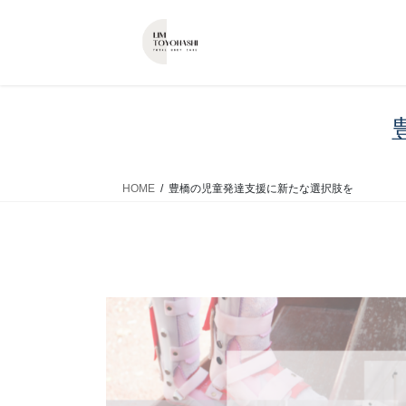
コ
ナ
ン
ビ
テ
ゲ
ン
ー
ツ
シ
へ
ョ
ス
ン
キ
に
ッ
移
HOME
豊橋の児童発達支援に新たな選択肢を
プ
動