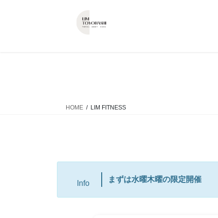
コ
ナ
ン
ビ
テ
ゲ
ン
ー
ツ
シ
へ
ョ
ス
ン
キ
に
ッ
移
HOME
LIM FITNESS
プ
動
まずは水曜木曜の限定開催
Info