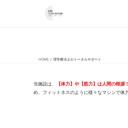
コ
ナ
ン
ビ
テ
ゲ
ン
ー
ツ
シ
へ
ョ
ス
ン
キ
に
ッ
移
HOME
理学療法士がトータルサポート
プ
動
当施設は、
【体力】や【筋力】は人間の根源
め、フィットネスのように様々なマシンで体